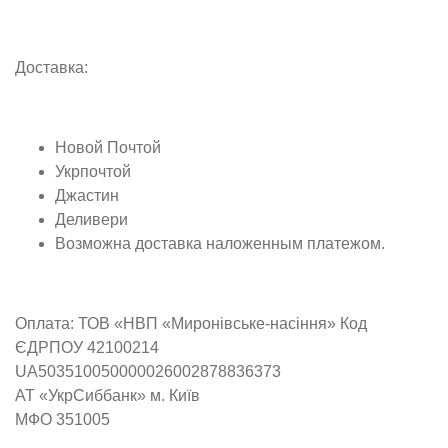
Доставка:
Новой Почтой
Укрпочтой
Джастин
Деливери
Возможна доставка наложенным платежом.
Оплата:
ТОВ «НВП «Миронівське-насіння» Код
ЄДРПОУ 42100214
UA503510050000026002878836373
АТ «УкрСиббанк» м. Київ
МФО 351005