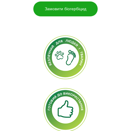
Замовити біогербіцид