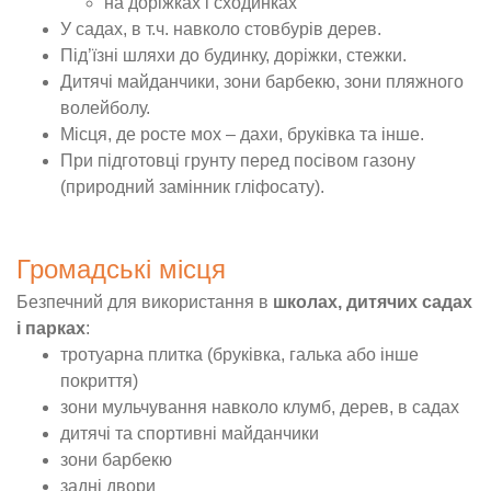
на доріжках і сходинках
У садах, в т.ч. навколо стовбурів дерев.
Під’їзні шляхи до будинку, доріжки, стежки.
Дитячі майданчики, зони барбекю, зони пляжного
волейболу.
Місця, де росте мох – дахи, бруківка та інше.
При підготовці грунту перед посівом газону
(природний замінник гліфосату).
Громадські місця
Безпечний для використання
в
школах, дитячих садах
і парках
:
тротуарна плитка (бруківка, галька або інше
покриття)
зони мульчування навколо клумб, дерев, в садах
дитячі та спортивні майданчики
зони барбекю
задні двори