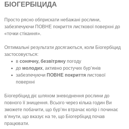
БІОГЕРБІЦИДА
Просто рясно обприскати небажані рослини,
забезпечуючи ПОВНЕ покриття листкової поверхні до
«точки стікання».
Оптимальні результати досягаються, коли Біогербіцид
застосовується:
в
сонячну, безвітряну
погоду
до
молодих
, активно ростучих бур’янів
забезпечуючи
ПОВНЕ покриття
листової
поверхні
Біогербіцид діє шляхом зневоднення рослини до
повного її знищення. Всього через кілька годин Ви
зможете побачити, що бур’ян втрачає колір і починає
в’янути, що вказує на те, що Біогербіцид почав
працювати.